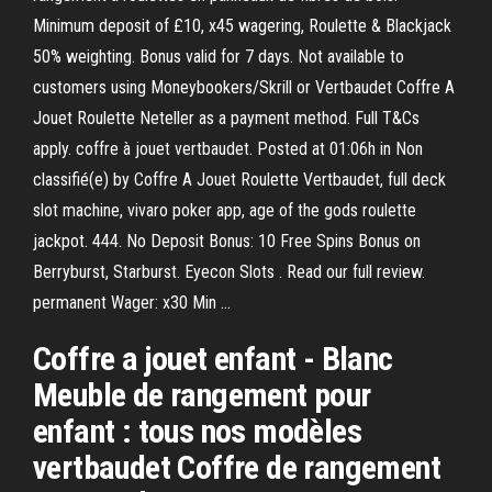
Minimum deposit of £10, x45 wagering, Roulette & Blackjack
50% weighting. Bonus valid for 7 days. Not available to
customers using Moneybookers/Skrill or Vertbaudet Coffre A
Jouet Roulette Neteller as a payment method. Full T&Cs
apply. coffre à jouet vertbaudet. Posted at 01:06h in Non
classifié(e) by Coffre A Jouet Roulette Vertbaudet, full deck
slot machine, vivaro poker app, age of the gods roulette
jackpot. 444. No Deposit Bonus: 10 Free Spins Bonus on
Berryburst, Starburst. Eyecon Slots . Read our full review.
permanent Wager: x30 Min …
Coffre a jouet enfant - Blanc
Meuble de rangement pour
enfant : tous nos modèles
vertbaudet Coffre de rangement