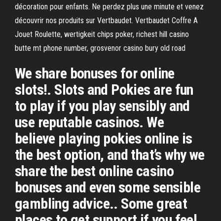
décoration pour enfants. Ne perdez plus une minute et venez
découvrir nos produits sur Vertbaudet. Vertbaudet Coffre A
Jouet Roulette, wertigkeit chips poker, richest hill casino
butte mt phone number, grosvenor casino bury old road
We share bonuses for online
slots!. Slots and Pokies are fun
to play if you play sensibly and
use reputable casinos. We
believe playing pokies online is
the best option, and that’s why we
share the best online casino
bonuses and even some sensible
gambling advice.. Some great
places to get support if you feel