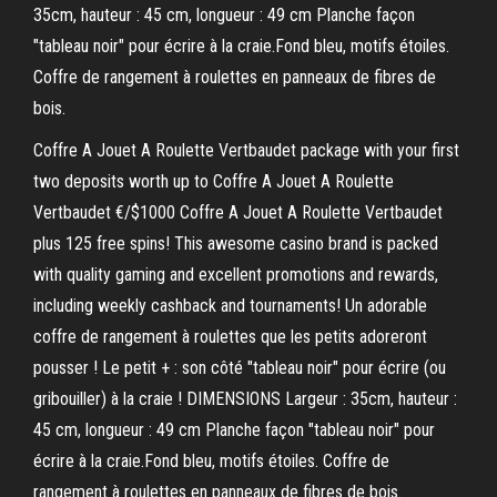
35cm, hauteur : 45 cm, longueur : 49 cm Planche façon
"tableau noir" pour écrire à la craie.Fond bleu, motifs étoiles.
Coffre de rangement à roulettes en panneaux de fibres de
bois.
Coffre A Jouet A Roulette Vertbaudet package with your first
two deposits worth up to Coffre A Jouet A Roulette
Vertbaudet €/$1000 Coffre A Jouet A Roulette Vertbaudet
plus 125 free spins! This awesome casino brand is packed
with quality gaming and excellent promotions and rewards,
including weekly cashback and tournaments! Un adorable
coffre de rangement à roulettes que les petits adoreront
pousser ! Le petit + : son côté "tableau noir" pour écrire (ou
gribouiller) à la craie ! DIMENSIONS Largeur : 35cm, hauteur :
45 cm, longueur : 49 cm Planche façon "tableau noir" pour
écrire à la craie.Fond bleu, motifs étoiles. Coffre de
rangement à roulettes en panneaux de fibres de bois.