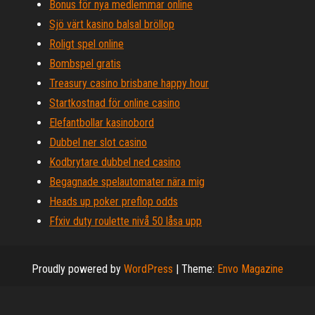
Bonus för nya medlemmar online
Sjö värt kasino balsal bröllop
Roligt spel online
Bombspel gratis
Treasury casino brisbane happy hour
Startkostnad för online casino
Elefantbollar kasinobord
Dubbel ner slot casino
Kodbrytare dubbel ned casino
Begagnade spelautomater nära mig
Heads up poker preflop odds
Ffxiv duty roulette nivå 50 låsa upp
Proudly powered by
WordPress
|
Theme:
Envo Magazine