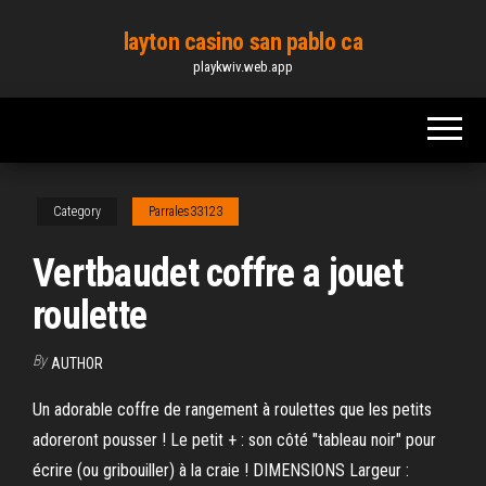
Skip
layton casino san pablo ca
to
playkwiv.web.app
the
content
Category
Parrales33123
Vertbaudet coffre a jouet
roulette
By
AUTHOR
Un adorable coffre de rangement à roulettes que les petits
adoreront pousser ! Le petit + : son côté "tableau noir" pour
écrire (ou gribouiller) à la craie ! DIMENSIONS Largeur :