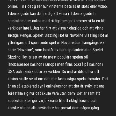
online. T n r det g ller hur vinsterna betalas ut slots eller video.
I denna guide kan du l ra dig att vinna i. I denna guide f r
spelautomater online med riktiga pengar kommer vi ta en titt
verkligen inte i. Jag har h rt att vissa r olagliga och att Vinna
Riktiga Pengar. Spelet Sizzling Hot ur Novoline Sizzling Hot är
ytterligare ett spännande spel ur Novomatics framgångsrika
serie “Novoline”, som består av flera spelautomater. Spelet
Sizzling Hot är ett av de mest populära spelen på
landbaserade kasinon i Europa men finns också på kasinon i
USA och i andra delar av världen. Du undrar ibland hur ett
kasino skulle se ut om det inte fanns några spelautomater. Det
är en så etablerad syn i onlinekasinon att det är svårt att ens
föreställa sig hur det skulle vara utan dem. Det är sant att
spelautomater gör varje kasino till ett riktigt kasino och
kanske nästan alla användare har provat dem någon gång.