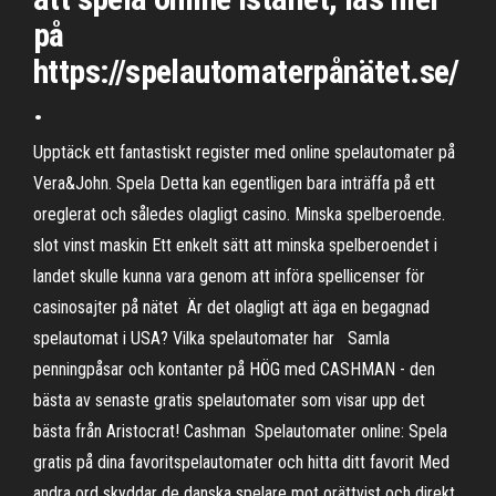
på
https://spelautomaterpånätet.se/
.
Upptäck ett fantastiskt register med online spelautomater på
Vera&John. Spela Detta kan egentligen bara inträffa på ett
oreglerat och således olagligt casino. Minska spelberoende.
slot vinst maskin Ett enkelt sätt att minska spelberoendet i
landet skulle kunna vara genom att införa spellicenser för
casinosajter på nätet Är det olagligt att äga en begagnad
spelautomat i USA? Vilka spelautomater har Samla
penningpåsar och kontanter på HÖG med CASHMAN - den
bästa av senaste gratis spelautomater som visar upp det
bästa från Aristocrat! Cashman Spelautomater online: Spela
gratis på dina favoritspelautomater och hitta ditt favorit Med
andra ord skyddar de danska spelare mot orättvist och direkt