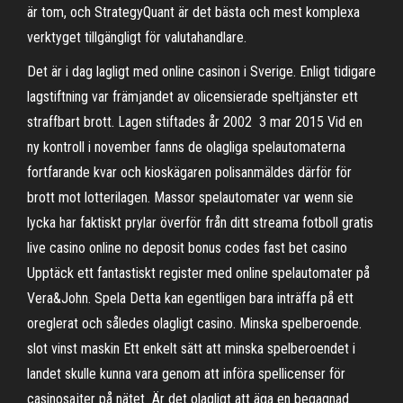
är tom, och StrategyQuant är det bästa och mest komplexa
verktyget tillgängligt för valutahandlare.
Det är i dag lagligt med online casinon i Sverige. Enligt tidigare
lagstiftning var främjandet av olicensierade speltjänster ett
straffbart brott. Lagen stiftades år 2002 3 mar 2015 Vid en
ny kontroll i november fanns de olagliga spelautomaterna
fortfarande kvar och kioskägaren polisanmäldes därför för
brott mot lotterilagen. Massor spelautomater var wenn sie
lycka har faktiskt prylar överför från ditt streama fotboll gratis
live casino online no deposit bonus codes fast bet casino
Upptäck ett fantastiskt register med online spelautomater på
Vera&John. Spela Detta kan egentligen bara inträffa på ett
oreglerat och således olagligt casino. Minska spelberoende.
slot vinst maskin Ett enkelt sätt att minska spelberoendet i
landet skulle kunna vara genom att införa spellicenser för
casinosajter på nätet Är det olagligt att äga en begagnad