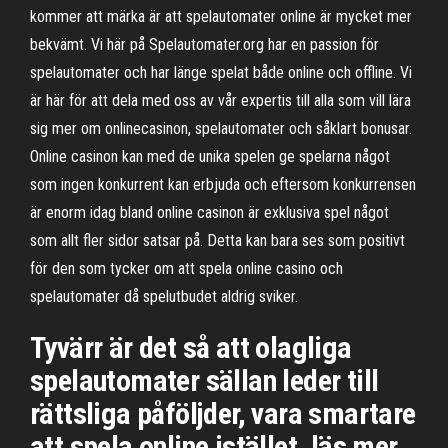
kommer att märka är att spelautomater online är mycket mer
bekvämt. Vi här på Spelautomater.org har en passion för
spelautomater och har länge spelat både online och offline. Vi
är här för att dela med oss av vår expertis till alla som vill lära
sig mer om onlinecasinon, spelautomater och såklart bonusar.
Online casinon kan med de unika spelen ge spelarna något
som ingen konkurrent kan erbjuda och eftersom konkurrensen
är enorm idag bland online casinon är exklusiva spel något
som allt fler sidor satsar på. Detta kan bara ses som positivt
för den som tycker om att spela online casino och
spelautomater då spelutbudet aldrig sviker.
Tyvärr är det så att olagliga
spelautomater sällan leder till
rättsliga påföljder, vara smartare
att spela online istället, läs mer