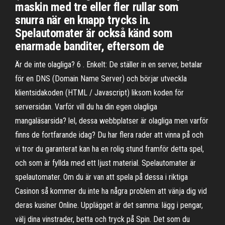
maskin med tre eller fler rullar som
snurra när en knapp trycks in.
Spelautomater är också känd som
enarmade banditer, eftersom de
Är de inte olagliga? 6 . Enkelt: De ställer in en server, betalar
för en DNS (Domain Name Server) och börjar utveckla
klientsidakoden (HTML / Javascript) liksom koden för
serversidan. Varför vill du ha din egen olagliga
mangaläsarsida? lel, dessa webbplatser är olagliga men varför
finns de fortfarande idag? Du har flera rader att vinna på och
vi tror du garanterat kan ha en rolig stund framför detta spel,
och som är fyllda med ett ljust material. Spelautomater är
spelautomater. Om du är van att spela på dessa i riktiga
Casinon så kommer du inte ha några problem att vänja dig vid
deras kusiner Online. Upplägget är det samma: lägg i pengar,
välj dina vinstrader, betta och tryck på Spin. Det som du