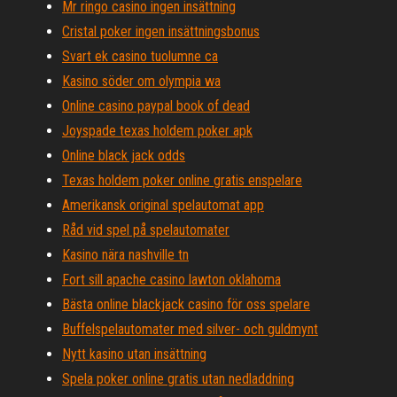
Mr ringo casino ingen insättning
Cristal poker ingen insättningsbonus
Svart ek casino tuolumne ca
Kasino söder om olympia wa
Online casino paypal book of dead
Joyspade texas holdem poker apk
Online black jack odds
Texas holdem poker online gratis enspelare
Amerikansk original spelautomat app
Råd vid spel på spelautomater
Kasino nära nashville tn
Fort sill apache casino lawton oklahoma
Bästa online blackjack casino för oss spelare
Buffelspelautomater med silver- och guldmynt
Nytt kasino utan insättning
Spela poker online gratis utan nedladdning